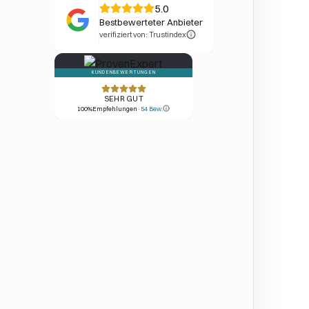
5.0
Bestbewerteter Anbieter
verifiziert von: Trustindex
KUNDENBEWERTUNGEN
SEHR GUT
100
%
Empfehlungen
·
54
Bew.