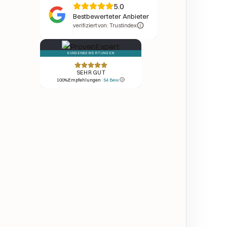
5.0
Bestbewerteter Anbieter
verifiziert von: Trustindex
KUNDENBEWERTUNGEN
SEHR GUT
100
%
Empfehlungen
·
54
Bew.