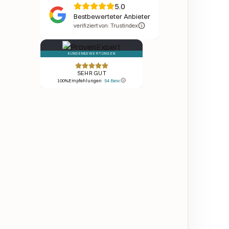
5.0
Bestbewerteter Anbieter
verifiziert von: Trustindex
KUNDENBEWERTUNGEN
SEHR GUT
100
%
Empfehlungen
·
54
Bew.